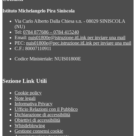
Istituto Michelangelo Pira Siniscola
Via Carlo Alberto Dalla Chiesa s.n. - 08029 SINISCOLA
(NU)
Tel:
0784 877686 – 0784 415240
Email:
nuis01800e@istruzione.it
Link per inviare una mail
PEC:
nuis01800e@pec.istruzione.it
Link per inviare una mail
C.F.: 80007110911
Codice Ministeriale: NUIS01800E
Sezione Link Utili
Cookie policy
Note legali
Informativa Privacy
Ufficio Relazioni con il Pubblico
Dichiarazione di accessibilità
Obiettivi di accessibilità
Whistleblowing
Gestione consensi cookie