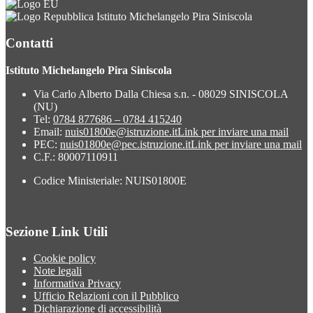
Istituto Michelangelo Pira Siniscola
Contatti
Istituto Michelangelo Pira Siniscola
Via Carlo Alberto Dalla Chiesa s.n. - 08029 SINISCOLA
(NU)
Tel:
0784 877686 – 0784 415240
Email:
nuis01800e@istruzione.it
Link per inviare una mail
PEC:
nuis01800e@pec.istruzione.it
Link per inviare una mail
C.F.: 80007110911
Codice Ministeriale: NUIS01800E
Sezione Link Utili
Cookie policy
Note legali
Informativa Privacy
Ufficio Relazioni con il Pubblico
Dichiarazione di accessibilità