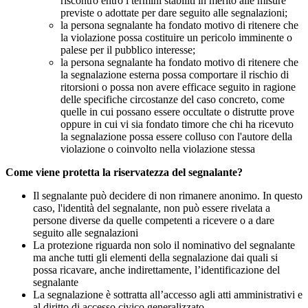
riscontro entro i termini stabiliti in merito alle misure
previste o adottate per dare seguito alle segnalazioni;
la persona segnalante ha fondato motivo di ritenere che
la violazione possa costituire un pericolo imminente o
palese per il pubblico interesse;
la persona segnalante ha fondato motivo di ritenere che
la segnalazione esterna possa comportare il rischio di
ritorsioni o possa non avere efficace seguito in ragione
delle specifiche circostanze del caso concreto, come
quelle in cui possano essere occultate o distrutte prove
oppure in cui vi sia fondato timore che chi ha ricevuto
la segnalazione possa essere colluso con l'autore della
violazione o coinvolto nella violazione stessa
Come viene protetta la riservatezza del segnalante?
Il segnalante può decidere di non rimanere anonimo. In questo
caso, l'identità del segnalante, non può essere rivelata a
persone diverse da quelle competenti a ricevere o a dare
seguito alle segnalazioni
La protezione riguarda non solo il nominativo del segnalante
ma anche tutti gli elementi della segnalazione dai quali si
possa ricavare, anche indirettamente, l’identificazione del
segnalante
La segnalazione è sottratta all’accesso agli atti amministrativi e
al diritto di accesso civico generalizzato