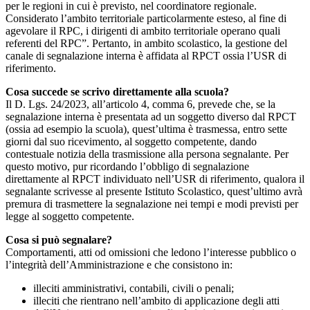
per le regioni in cui è previsto, nel coordinatore regionale.
Considerato l’ambito territoriale particolarmente esteso, al fine di
agevolare il RPC, i dirigenti di ambito territoriale operano quali
referenti del RPC”. Pertanto, in ambito scolastico, la gestione del
canale di segnalazione interna è affidata al RPCT ossia l’USR di
riferimento.
Cosa succede se scrivo direttamente alla scuola?
Il D. Lgs. 24/2023, all’articolo 4, comma 6, prevede che, se la
segnalazione interna è presentata ad un soggetto diverso dal RPCT
(ossia ad esempio la scuola), quest’ultima è trasmessa, entro sette
giorni dal suo ricevimento, al soggetto competente, dando
contestuale notizia della trasmissione alla persona segnalante. Per
questo motivo, pur ricordando l’obbligo di segnalazione
direttamente al RPCT individuato nell’USR di riferimento, qualora il
segnalante scrivesse al presente Istituto Scolastico, quest’ultimo avrà
premura di trasmettere la segnalazione nei tempi e modi previsti per
legge al soggetto competente.
Cosa si può segnalare?
Comportamenti, atti od omissioni che ledono l’interesse pubblico o
l’integrità dell’Amministrazione e che consistono in:
illeciti amministrativi, contabili, civili o penali;
illeciti che rientrano nell’ambito di applicazione degli atti