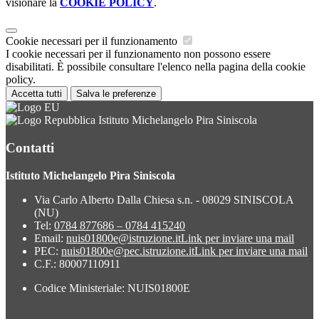
visionare la
COOKIE POLICY
.
Cookie necessari per il funzionamento
I cookie necessari per il funzionamento non possono essere
disabilitati. È possibile consultare l'elenco nella pagina della cookie
policy.
Accetta tutti
Salva le preferenze
Istituto Michelangelo Pira Siniscola
Contatti
Istituto Michelangelo Pira Siniscola
Via Carlo Alberto Dalla Chiesa s.n. - 08029 SINISCOLA
(NU)
Tel:
0784 877686 – 0784 415240
Email:
nuis01800e@istruzione.it
Link per inviare una mail
PEC:
nuis01800e@pec.istruzione.it
Link per inviare una mail
C.F.: 80007110911
Codice Ministeriale: NUIS01800E