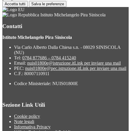
Accetta tutti
Salva le preferenze
Istituto Michelangelo Pira Siniscola
Contatti
Istituto Michelangelo Pira Siniscola
Via Carlo Alberto Dalla Chiesa s.n. - 08029 SINISCOLA
(NU)
Tel:
0784 877686 – 0784 415240
Email:
nuis01800e@istruzione.it
Link per inviare una mail
PEC:
nuis01800e@pec.istruzione.it
Link per inviare una mail
C.F.: 80007110911
Codice Ministeriale: NUIS01800E
Sezione Link Utili
Cookie policy
Note legali
Informativa Privacy