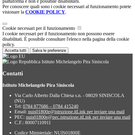
piattaforma e non è possibile disabilitarli.
Per conoscere quali sono i cookie necessari al funzionamento potete
visionare la
COOKIE POLICY
.
Cookie necessari per il funzionamento
I cookie necessari per il funzionamento non possono essere
disabilitati. È possibile consultare l'elenco nella pagina della cookie
policy.
Accetta tutti
Salva le preferenze
Istituto Michelangelo Pira Siniscola
Contatti
Istituto Michelangelo Pira Siniscola
Via Carlo Alberto Dalla Chiesa s.n. - 08029 SINISCOLA
(NU)
Tel:
0784 877686 – 0784 415240
Email:
nuis01800e@istruzione.it
Link per inviare una mail
PEC:
nuis01800e@pec.istruzione.it
Link per inviare una mail
C.F.: 80007110911
Codice Ministeriale: NUIS01800E