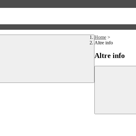
Home
>
Altre info
Altre info