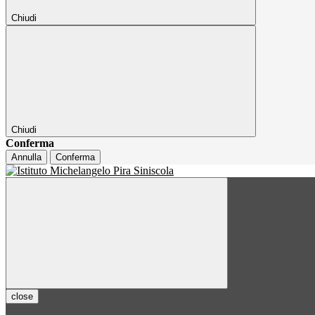
Chiudi
Chiudi
Conferma
Annulla
Conferma
close