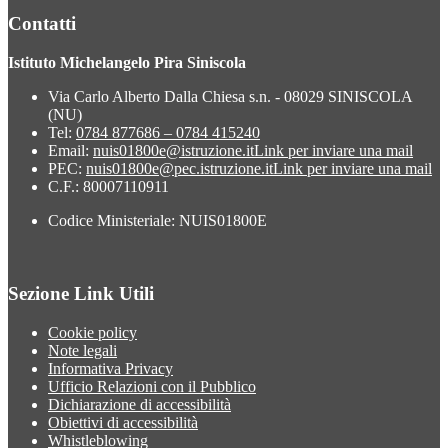
Contatti
Istituto Michelangelo Pira Siniscola
Via Carlo Alberto Dalla Chiesa s.n. - 08029 SINISCOLA
(NU)
Tel:
0784 877686 – 0784 415240
Email:
nuis01800e@istruzione.it
Link per inviare una mail
PEC:
nuis01800e@pec.istruzione.it
Link per inviare una mail
C.F.: 80007110911
Codice Ministeriale: NUIS01800E
Sezione Link Utili
Cookie policy
Note legali
Informativa Privacy
Ufficio Relazioni con il Pubblico
Dichiarazione di accessibilità
Obiettivi di accessibilità
Whistleblowing