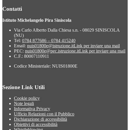
Contatti
Istituto Michelangelo Pira Siniscola
Via Carlo Alberto Dalla Chiesa s.n. - 08029 SINISCOLA
(NU)
Tel:
0784 877686 – 0784 415240
Email:
nuis01800e@istruzione.it
Link per inviare una mail
PEC:
nuis01800e@pec.istruzione.it
Link per inviare una mail
C.F.: 80007110911
Codice Ministeriale: NUIS01800E
Sezione Link Utili
Cookie policy
Note legali
Informativa Privacy
Ufficio Relazioni con il Pubblico
Dichiarazione di accessibilità
Obiettivi di accessibilità
Whistleblowing