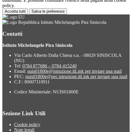
disabilitati. È possibile consultare l'elenco nella pagina della cookie
policy.
Accetta tutti
Salva le preferenze
Istituto Michelangelo Pira Siniscola
Contatti
Istituto Michelangelo Pira Siniscola
Via Carlo Alberto Dalla Chiesa s.n. - 08029 SINISCOLA
(NU)
Tel:
0784 877686 – 0784 415240
Email:
nuis01800e@istruzione.it
Link per inviare una mail
PEC:
nuis01800e@pec.istruzione.it
Link per inviare una mail
C.F.: 80007110911
Codice Ministeriale: NUIS01800E
Sezione Link Utili
Cookie policy
Note legali