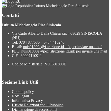
Istituto Michelangelo Pira Siniscola
Contatti
Istituto Michelangelo Pira Siniscola
Via Carlo Alberto Dalla Chiesa s.n. - 08029 SINISCOLA
(NU)
Tel:
0784 877686 – 0784 415240
Email:
nuis01800e@istruzione.it
Link per inviare una mail
PEC:
nuis01800e@pec.istruzione.it
Link per inviare una mail
C.F.: 80007110911
Codice Ministeriale: NUIS01800E
Sezione Link Utili
Cookie policy
Note legali
Informativa Privacy
Ufficio Relazioni con il Pubblico
Dichiarazione di accessibilità