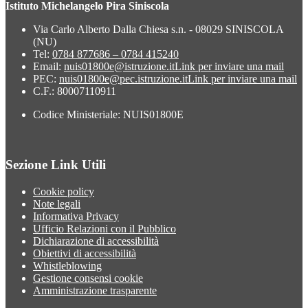
Istituto Michelangelo Pira Siniscola
Via Carlo Alberto Dalla Chiesa s.n. - 08029 SINISCOLA
(NU)
Tel:
0784 877686 – 0784 415240
Email:
nuis01800e@istruzione.it
Link per inviare una mail
PEC:
nuis01800e@pec.istruzione.it
Link per inviare una mail
C.F.: 80007110911
Codice Ministeriale: NUIS01800E
Sezione Link Utili
Cookie policy
Note legali
Informativa Privacy
Ufficio Relazioni con il Pubblico
Dichiarazione di accessibilità
Obiettivi di accessibilità
Whistleblowing
Gestione consensi cookie
Amministrazione trasparente