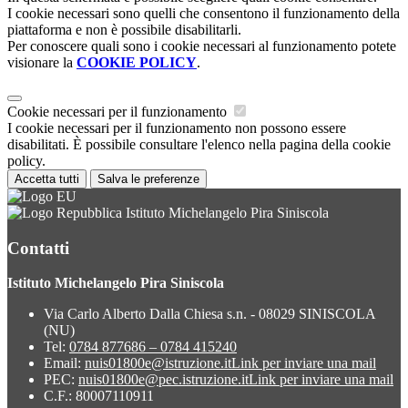
I cookie necessari sono quelli che consentono il funzionamento della
piattaforma e non è possibile disabilitarli.
Per conoscere quali sono i cookie necessari al funzionamento potete
visionare la
COOKIE POLICY
.
Cookie necessari per il funzionamento
I cookie necessari per il funzionamento non possono essere
disabilitati. È possibile consultare l'elenco nella pagina della cookie
policy.
Accetta tutti
Salva le preferenze
Istituto Michelangelo Pira Siniscola
Contatti
Istituto Michelangelo Pira Siniscola
Via Carlo Alberto Dalla Chiesa s.n. - 08029 SINISCOLA
(NU)
Tel:
0784 877686 – 0784 415240
Email:
nuis01800e@istruzione.it
Link per inviare una mail
PEC:
nuis01800e@pec.istruzione.it
Link per inviare una mail
C.F.: 80007110911