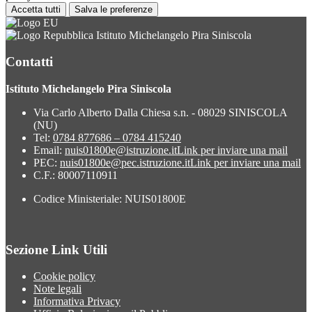
Accetta tutti
Salva le preferenze
Istituto Michelangelo Pira Siniscola
Contatti
Istituto Michelangelo Pira Siniscola
Via Carlo Alberto Dalla Chiesa s.n. - 08029 SINISCOLA
(NU)
Tel:
0784 877686 – 0784 415240
Email:
nuis01800e@istruzione.it
Link per inviare una mail
PEC:
nuis01800e@pec.istruzione.it
Link per inviare una mail
C.F.: 80007110911
Codice Ministeriale: NUIS01800E
Sezione Link Utili
Cookie policy
Note legali
Informativa Privacy