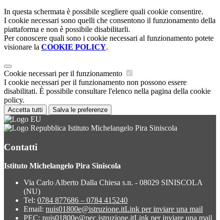
In questa schermata è possibile scegliere quali cookie consentire.
I cookie necessari sono quelli che consentono il funzionamento della
piattaforma e non è possibile disabilitarli.
Per conoscere quali sono i cookie necessari al funzionamento potete
visionare la
COOKIE POLICY
.
Cookie necessari per il funzionamento
I cookie necessari per il funzionamento non possono essere
disabilitati. È possibile consultare l'elenco nella pagina della cookie
policy.
Accetta tutti
Salva le preferenze
Istituto Michelangelo Pira Siniscola
Contatti
Istituto Michelangelo Pira Siniscola
Via Carlo Alberto Dalla Chiesa s.n. - 08029 SINISCOLA
(NU)
Tel:
0784 877686 – 0784 415240
Email:
nuis01800e@istruzione.it
Link per inviare una mail
PEC:
nuis01800e@pec.istruzione.it
Link per inviare una mail