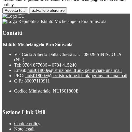
policy.
Accetta tutti
Salva le preferenze
Istituto Michelangelo Pira Siniscola
Contatti
Istituto Michelangelo Pira Siniscola
Via Carlo Alberto Dalla Chiesa s.n. - 08029 SINISCOLA
(NU)
Tel:
0784 877686 – 0784 415240
Email:
nuis01800e@istruzione.it
Link per inviare una mail
PEC:
nuis01800e@pec.istruzione.it
Link per inviare una mail
C.F.: 80007110911
Codice Ministeriale: NUIS01800E
Sezione Link Utili
Cookie policy
Note legali