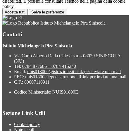
disabilitati. È possibile consultare l'elenco nella pagina della cookie
policy.
Accetta tutti
Salva le preferenze
Istituto Michelangelo Pira Siniscola
Contatti
Istituto Michelangelo Pira Siniscola
Via Carlo Alberto Dalla Chiesa s.n. - 08029 SINISCOLA
(NU)
Tel:
0784 877686 – 0784 415240
Email:
nuis01800e@istruzione.it
Link per inviare una mail
PEC:
nuis01800e@pec.istruzione.it
Link per inviare una mail
C.F.: 80007110911
Codice Ministeriale: NUIS01800E
Sezione Link Utili
Cookie policy
Note legali