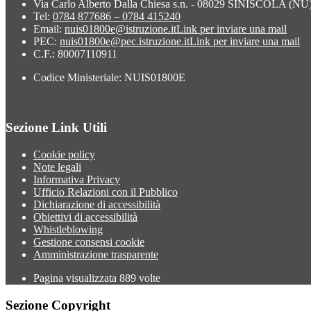
Via Carlo Alberto Dalla Chiesa s.n. - 08029 SINISCOLA (NU
Tel:
0784 877686 – 0784 415240
Email:
nuis01800e@istruzione.it
Link per inviare una mail
PEC:
nuis01800e@pec.istruzione.it
Link per inviare una mail
C.F.: 80007110911
Codice Ministeriale: NUIS01800E
Sezione Link Utili
Cookie policy
Note legali
Informativa Privacy
Ufficio Relazioni con il Pubblico
Dichiarazione di accessibilità
Obiettivi di accessibilità
Whistleblowing
Gestione consensi cookie
Amministrazione trasparente
Pagina visualizzata
889
volte
Sezione Copyright