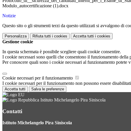
Protocollo_di__sicurezza_dei_candidati_interni_per_l_Esame_di_Sta
Modulo_autocertificazione (1).docx
Notizie
Questo sito o gli strumenti terzi da questo utilizzati si avvalgono di coo
Personalizza
Rifiuta tutti
i cookies
Accetta tutti
i cookies
Gestione cookie
In questa schermata è possibile scegliere quali cookie consentire.
I cookie necessari sono quelli che consentono il funzionamento della pi
Per conoscere quali sono i cookie necessari al funzionamento potete v
Cookie necessari per il funzionamento
I cookie necessari per il funzionamento non possono essere disabilitati.
Accetta tutti
Salva le preferenze
Istituto Michelangelo Pira Siniscola
Contatti
Istituto Michelangelo Pira Siniscola