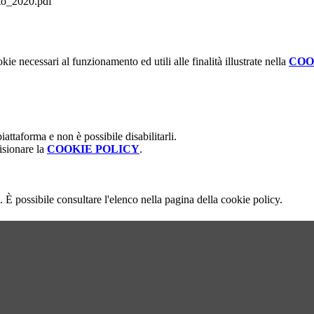
to_2020.pdf
kie necessari al funzionamento ed utili alle finalità illustrate nella
COO
attaforma e non è possibile disabilitarli.
isionare la
COOKIE POLICY
.
 È possibile consultare l'elenco nella pagina della cookie policy.