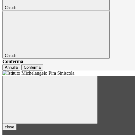
Chiudi
Chiudi
Conferma
Annulla
Conferma
close