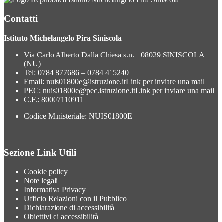
Contatti
Istituto Michelangelo Pira Siniscola
Via Carlo Alberto Dalla Chiesa s.n. - 08029 SINISCOLA
(NU)
Tel:
0784 877686 – 0784 415240
Email:
nuis01800e@istruzione.it
Link per inviare una mail
PEC:
nuis01800e@pec.istruzione.it
Link per inviare una mail
C.F.: 80007110911
Codice Ministeriale: NUIS01800E
Sezione Link Utili
Cookie policy
Note legali
Informativa Privacy
Ufficio Relazioni con il Pubblico
Dichiarazione di accessibilità
Obiettivi di accessibilità