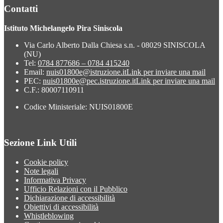
Contatti
Istituto Michelangelo Pira Siniscola
Via Carlo Alberto Dalla Chiesa s.n. - 08029 SINISCOLA
(NU)
Tel:
0784 877686 – 0784 415240
Email:
nuis01800e@istruzione.it
Link per inviare una mail
PEC:
nuis01800e@pec.istruzione.it
Link per inviare una mail
C.F.: 80007110911
Codice Ministeriale: NUIS01800E
Sezione Link Utili
Cookie policy
Note legali
Informativa Privacy
Ufficio Relazioni con il Pubblico
Dichiarazione di accessibilità
Obiettivi di accessibilità
Whistleblowing