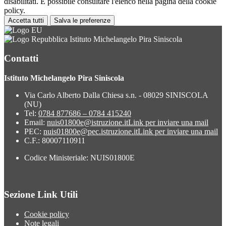
disabilitati. È possibile consultare l'elenco nella pagina della cookie
policy.
Accetta tutti
Salva le preferenze
Istituto Michelangelo Pira Siniscola
Contatti
Istituto Michelangelo Pira Siniscola
Via Carlo Alberto Dalla Chiesa s.n. - 08029 SINISCOLA
(NU)
Tel:
0784 877686 – 0784 415240
Email:
nuis01800e@istruzione.it
Link per inviare una mail
PEC:
nuis01800e@pec.istruzione.it
Link per inviare una mail
C.F.: 80007110911
Codice Ministeriale: NUIS01800E
Sezione Link Utili
Cookie policy
Note legali