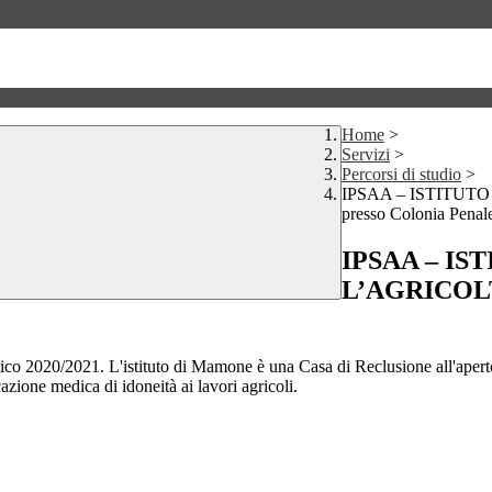
Home
>
Servizi
>
Percorsi di studio
>
IPSAA – ISTITUT
presso Colonia Penal
IPSAA – I
L’AGRICOLT
ico 2020/2021. L'istituto di Mamone è una Casa di Reclusione all'aperto 
azione medica di idoneità ai lavori agricoli.