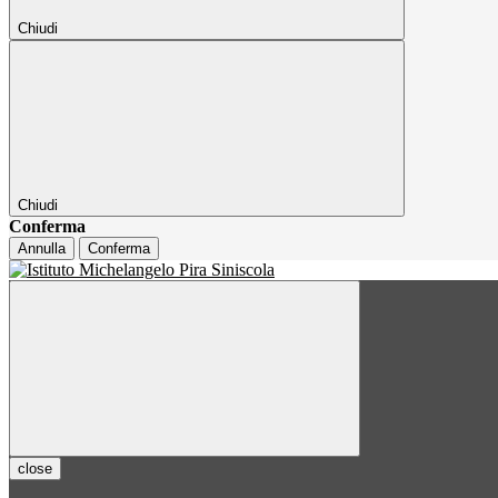
Chiudi
Chiudi
Conferma
Annulla
Conferma
close