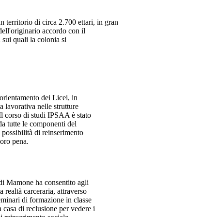
territorio di circa 2.700 ettari, in gran
ell'originario accordo con il
sui quali la colonia si
i orientamento dei Licei, in
 lavorativa nelle strutture
. Il corso di studi IPSAA è stato
 da tutte le componenti del
 possibilità di reinserimento
loro pena.
e di Mamone ha consentito agli
a realtà carceraria, attraverso
eminari di formazione in classe
a casa di reclusione per vedere i