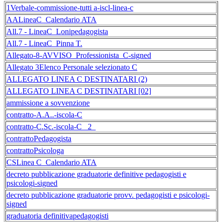
1Verbale-commissione-tutti a-iscl-linea-c
AALineaC_Calendario ATA
All.7 - LineaC_Lonipedagogista
All.7 - LineaC_Pinna T.
Allegato-8-AVVISO_Professionista_C-signed
Allegato 3Elenco Personale selezionato C
ALLEGATO LINEA C DESTINATARI (2)
ALLEGATO LINEA C DESTINATARI [02]
ammissione a sovvenzione
contratto-A.A..-iscola-C
contratto-C.Sc.-iscola-C _2_
contrattoPedagogista
contrattoPsicologa
CSLinea C_Calendario ATA
decreto pubblicazione graduatorie definitive pedagogisti e
psicologi-signed
decreto pubblicazione graduatorie provv. pedagogisti e psicologi-
signed
graduatoria definitivapedagogisti