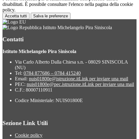
disabilitati. È possibile consultare l'elenco nella pagina della cookie
policy.
Accetta tutti
Salva le preferenze
Istituto Michelangelo Pira Siniscola
Contatti
Istituto Michelangelo Pira Siniscola
Via Carlo Alberto Dalla Chiesa s.n. - 08029 SINISCOLA
(NU)
Tel:
0784 877686 – 0784 415240
Email:
nuis01800e@istruzione.it
Link per inviare una mail
PEC:
nuis01800e@pec.istruzione.it
Link per inviare una mail
C.F.: 80007110911
Codice Ministeriale: NUIS01800E
Sezione Link Utili
Cookie policy