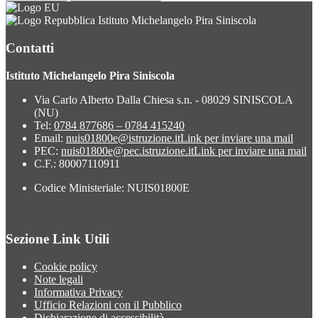
Istituto Michelangelo Pira Siniscola
Contatti
Istituto Michelangelo Pira Siniscola
Via Carlo Alberto Dalla Chiesa s.n. - 08029 SINISCOLA
(NU)
Tel:
0784 877686 – 0784 415240
Email:
nuis01800e@istruzione.it
Link per inviare una mail
PEC:
nuis01800e@pec.istruzione.it
Link per inviare una mail
C.F.: 80007110911
Codice Ministeriale: NUIS01800E
Sezione Link Utili
Cookie policy
Note legali
Informativa Privacy
Ufficio Relazioni con il Pubblico
Dichiarazione di accessibilità