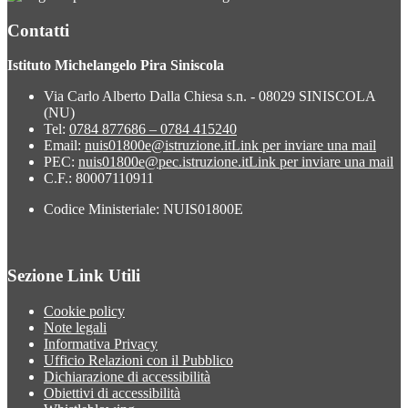
Contatti
Istituto Michelangelo Pira Siniscola
Via Carlo Alberto Dalla Chiesa s.n. - 08029 SINISCOLA
(NU)
Tel:
0784 877686 – 0784 415240
Email:
nuis01800e@istruzione.it
Link per inviare una mail
PEC:
nuis01800e@pec.istruzione.it
Link per inviare una mail
C.F.: 80007110911
Codice Ministeriale: NUIS01800E
Sezione Link Utili
Cookie policy
Note legali
Informativa Privacy
Ufficio Relazioni con il Pubblico
Dichiarazione di accessibilità
Obiettivi di accessibilità