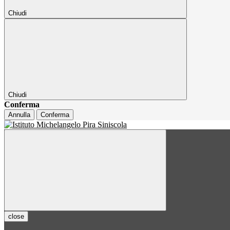
Chiudi
Chiudi
Conferma
Annulla
Conferma
close