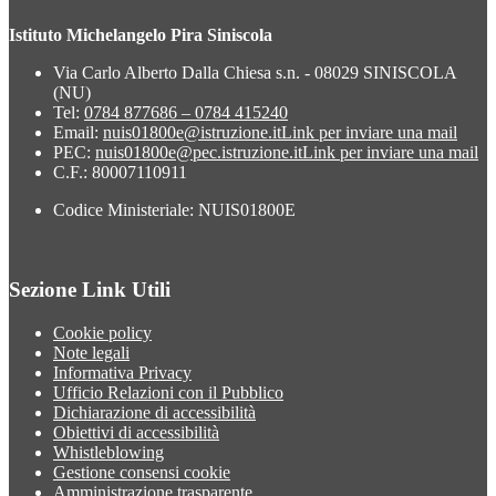
Istituto Michelangelo Pira Siniscola
Via Carlo Alberto Dalla Chiesa s.n. - 08029 SINISCOLA
(NU)
Tel:
0784 877686 – 0784 415240
Email:
nuis01800e@istruzione.it
Link per inviare una mail
PEC:
nuis01800e@pec.istruzione.it
Link per inviare una mail
C.F.: 80007110911
Codice Ministeriale: NUIS01800E
Sezione Link Utili
Cookie policy
Note legali
Informativa Privacy
Ufficio Relazioni con il Pubblico
Dichiarazione di accessibilità
Obiettivi di accessibilità
Whistleblowing
Gestione consensi cookie
Amministrazione trasparente