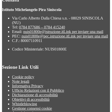
Istituto Michelangelo Pira Siniscola
Via Carlo Alberto Dalla Chiesa s.n. - 08029 SINISCOLA
(NU)
Tel:
0784 877686 – 0784 415240
Email:
nuis01800e@istruzione.it
Link per inviare una mail
PEC:
nuis01800e@pec.istruzione.it
Link per inviare una mail
C.F.: 80007110911
Codice Ministeriale: NUIS01800E
Sezione Link Utili
Cookie policy
Note legali
Informativa Privacy
Ufficio Relazioni con il Pubblico
Dichiarazione di accessibilità
Obiettivi di accessibilità
Whistleblowing
Gestione consensi cookie