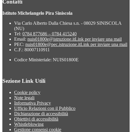
Contatti
Istituto Michelangelo Pira Siniscola
Via Carlo Alberto Dalla Chiesa s.n. - 08029 SINISCOLA
(NU)
Tel:
0784 877686 – 0784 415240
Email:
nuis01800e@istruzione.it
Link per inviare una mail
PEC:
nuis01800e@pec.istruzione.it
Link per inviare una mail
C.F.: 80007110911
Codice Ministeriale: NUIS01800E
Sezione Link Utili
Cookie policy
Note legali
Informativa Privacy
Ufficio Relazioni con il Pubblico
Dichiarazione di accessibilità
Obiettivi di accessibilità
Whistleblowing
Gestione consensi cookie