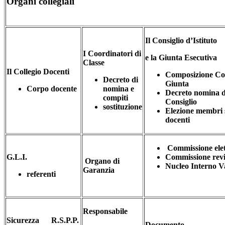
Organi collegiali
Il Consiglio d’Istituto
I Coordinatori di
e la Giunta Esecutiva
Classe
Il Collegio Docenti
Composizione Con
Decreto di
Giunta
Corpo docente
nomina e
Decreto nomina d
compiti
Consiglio
sostituzione
Elezione membri s
docenti
Commissione elet
G.L.I.
Commissione rev
Organo di
Nucleo Interno V
Garanzia
referenti
Responsabile
Sicurezza R.S.P.P.
Documento