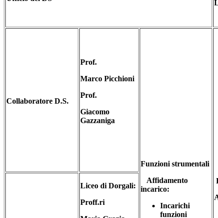
Prof.
Marco Picchioni
Prof.
Collaboratore D.S.
Giacomo
Gazzaniga
Funzioni strumentali
Affidamento
P
Liceo di Dorgali:
incarico:
Proff.ri
Incarichi
funzioni