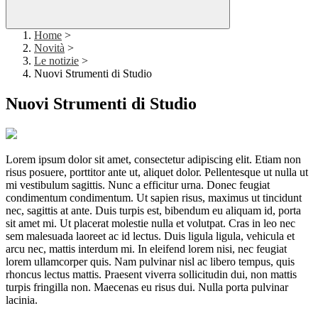
Home
>
Novità
>
Le notizie
>
Nuovi Strumenti di Studio
Nuovi Strumenti di Studio
Lorem ipsum dolor sit amet, consectetur adipiscing elit. Etiam non
risus posuere, porttitor ante ut, aliquet dolor. Pellentesque ut nulla ut
mi vestibulum sagittis. Nunc a efficitur urna. Donec feugiat
condimentum condimentum. Ut sapien risus, maximus ut tincidunt
nec, sagittis at ante. Duis turpis est, bibendum eu aliquam id, porta
sit amet mi. Ut placerat molestie nulla et volutpat. Cras in leo nec
sem malesuada laoreet ac id lectus. Duis ligula ligula, vehicula et
arcu nec, mattis interdum mi. In eleifend lorem nisi, nec feugiat
lorem ullamcorper quis. Nam pulvinar nisl ac libero tempus, quis
rhoncus lectus mattis. Praesent viverra sollicitudin dui, non mattis
turpis fringilla non. Maecenas eu risus dui. Nulla porta pulvinar
lacinia.