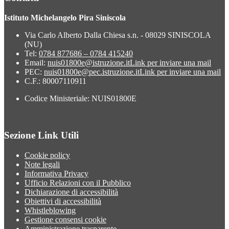
Istituto Michelangelo Pira Siniscola
Via Carlo Alberto Dalla Chiesa s.n. - 08029 SINISCOLA
(NU)
Tel:
0784 877686 – 0784 415240
Email:
nuis01800e@istruzione.it
Link per inviare una mail
PEC:
nuis01800e@pec.istruzione.it
Link per inviare una mail
C.F.: 80007110911
Codice Ministeriale: NUIS01800E
Sezione Link Utili
Cookie policy
Note legali
Informativa Privacy
Ufficio Relazioni con il Pubblico
Dichiarazione di accessibilità
Obiettivi di accessibilità
Whistleblowing
Gestione consensi cookie
Amministrazione trasparente