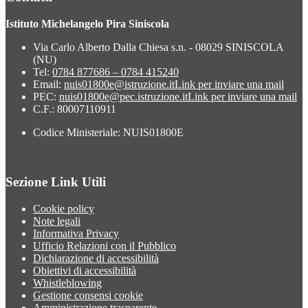
Istituto Michelangelo Pira Siniscola
Via Carlo Alberto Dalla Chiesa s.n. - 08029 SINISCOLA
(NU)
Tel:
0784 877686 – 0784 415240
Email:
nuis01800e@istruzione.it
Link per inviare una mail
PEC:
nuis01800e@pec.istruzione.it
Link per inviare una mail
C.F.: 80007110911
Codice Ministeriale: NUIS01800E
Sezione Link Utili
Cookie policy
Note legali
Informativa Privacy
Ufficio Relazioni con il Pubblico
Dichiarazione di accessibilità
Obiettivi di accessibilità
Whistleblowing
Gestione consensi cookie
Amministrazione trasparente