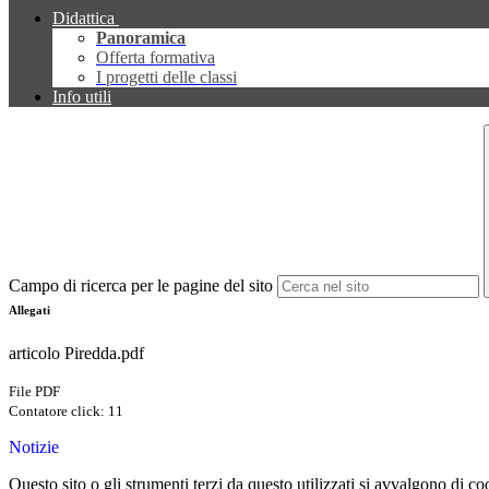
Didattica
Panoramica
Offerta formativa
I progetti delle classi
Info utili
Campo di ricerca per le pagine del sito
Allegati
articolo Piredda.pdf
File PDF
Contatore click: 11
Notizie
Questo sito o gli strumenti terzi da questo utilizzati si avvalgono di coo