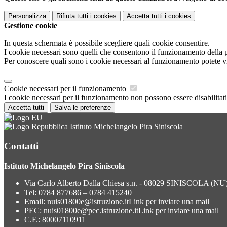
Personalizza
Rifiuta tutti
i cookies
Accetta tutti
i cookies
Gestione cookie
In questa schermata è possibile scegliere quali cookie consentire.
I cookie necessari sono quelli che consentono il funzionamento della pi
Per conoscere quali sono i cookie necessari al funzionamento potete v
Cookie necessari per il funzionamento
I cookie necessari per il funzionamento non possono essere disabilitati.
Accetta tutti
Salva le preferenze
Istituto Michelangelo Pira Siniscola
Contatti
Istituto Michelangelo Pira Siniscola
Via Carlo Alberto Dalla Chiesa s.n. - 08029 SINISCOLA (NU
Tel:
0784 877686 – 0784 415240
Email:
nuis01800e@istruzione.it
Link per inviare una mail
PEC:
nuis01800e@pec.istruzione.it
Link per inviare una mail
C.F.: 80007110911