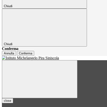
Chiudi
Chiudi
Conferma
Annulla
Conferma
close