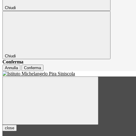
Chiudi
Chiudi
Conferma
Annulla
Conferma
close