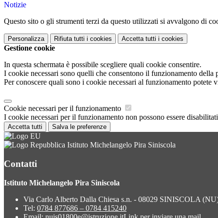
Notizie
Questo sito o gli strumenti terzi da questo utilizzati si avvalgono di coo
Personalizza
Rifiuta tutti
i cookies
Accetta tutti
i cookies
Gestione cookie
In questa schermata è possibile scegliere quali cookie consentire.
I cookie necessari sono quelli che consentono il funzionamento della pi
Per conoscere quali sono i cookie necessari al funzionamento potete v
Cookie necessari per il funzionamento
I cookie necessari per il funzionamento non possono essere disabilitati.
Accetta tutti
Salva le preferenze
Istituto Michelangelo Pira Siniscola
Contatti
Istituto Michelangelo Pira Siniscola
Via Carlo Alberto Dalla Chiesa s.n. - 08029 SINISCOLA (NU
Tel:
0784 877686 – 0784 415240
Email:
nuis01800e@istruzione.it
Link per inviare una mail