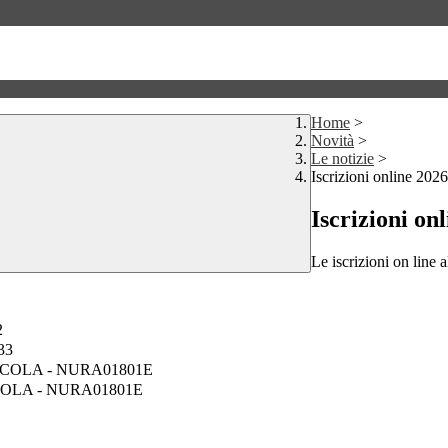
Home
>
Novità
>
Le notizie
>
Iscrizioni online 202
Iscrizioni on
Le iscrizioni on line 
2
033
SINISCOLA - NURA01801E
INISCOLA - NURA01801E