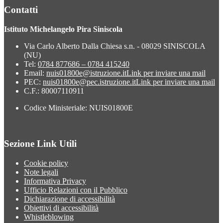
Contatti
Istituto Michelangelo Pira Siniscola
Via Carlo Alberto Dalla Chiesa s.n. - 08029 SINISCOLA
(NU)
Tel:
0784 877686 – 0784 415240
Email:
nuis01800e@istruzione.it
Link per inviare una mail
PEC:
nuis01800e@pec.istruzione.it
Link per inviare una mail
C.F.: 80007110911
Codice Ministeriale: NUIS01800E
Sezione Link Utili
Cookie policy
Note legali
Informativa Privacy
Ufficio Relazioni con il Pubblico
Dichiarazione di accessibilità
Obiettivi di accessibilità
Whistleblowing