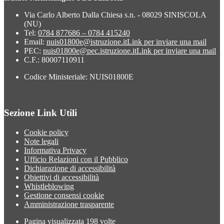
Via Carlo Alberto Dalla Chiesa s.n. - 08029 SINISCOLA
(NU)
Tel:
0784 877686 – 0784 415240
Email:
nuis01800e@istruzione.it
Link per inviare una mail
PEC:
nuis01800e@pec.istruzione.it
Link per inviare una mail
C.F.: 80007110911
Codice Ministeriale: NUIS01800E
Sezione Link Utili
Cookie policy
Note legali
Informativa Privacy
Ufficio Relazioni con il Pubblico
Dichiarazione di accessibilità
Obiettivi di accessibilità
Whistleblowing
Gestione consensi cookie
Amministrazione trasparente
Pagina visualizzata
198
volte