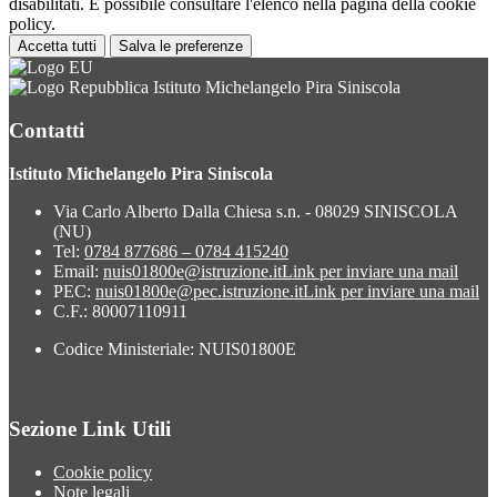
disabilitati. È possibile consultare l'elenco nella pagina della cookie
policy.
Accetta tutti
Salva le preferenze
Istituto Michelangelo Pira Siniscola
Contatti
Istituto Michelangelo Pira Siniscola
Via Carlo Alberto Dalla Chiesa s.n. - 08029 SINISCOLA
(NU)
Tel:
0784 877686 – 0784 415240
Email:
nuis01800e@istruzione.it
Link per inviare una mail
PEC:
nuis01800e@pec.istruzione.it
Link per inviare una mail
C.F.: 80007110911
Codice Ministeriale: NUIS01800E
Sezione Link Utili
Cookie policy
Note legali