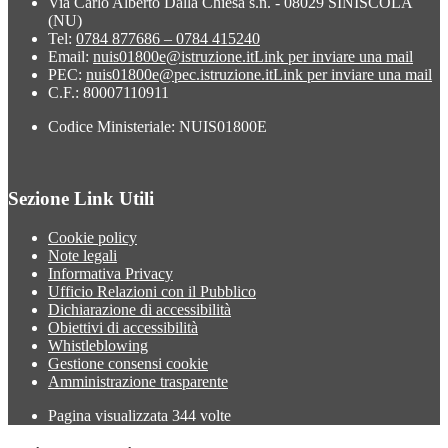
Via Carlo Alberto Dalla Chiesa s.n. - 08029 SINISCOLA
(NU)
Tel:
0784 877686 – 0784 415240
Email:
nuis01800e@istruzione.it
Link per inviare una mail
PEC:
nuis01800e@pec.istruzione.it
Link per inviare una mail
C.F.: 80007110911
Codice Ministeriale: NUIS01800E
Sezione Link Utili
Cookie policy
Note legali
Informativa Privacy
Ufficio Relazioni con il Pubblico
Dichiarazione di accessibilità
Obiettivi di accessibilità
Whistleblowing
Gestione consensi cookie
Amministrazione trasparente
Pagina visualizzata
344
volte