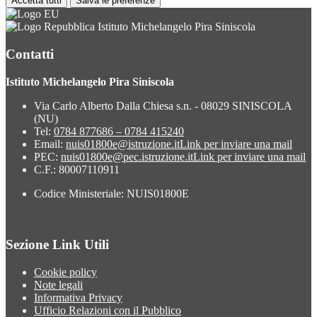
Accetta tutti
Salva le preferenze
Istituto Michelangelo Pira Siniscola
Contatti
Istituto Michelangelo Pira Siniscola
Via Carlo Alberto Dalla Chiesa s.n. - 08029 SINISCOLA
(NU)
Tel:
0784 877686 – 0784 415240
Email:
nuis01800e@istruzione.it
Link per inviare una mail
PEC:
nuis01800e@pec.istruzione.it
Link per inviare una mail
C.F.: 80007110911
Codice Ministeriale: NUIS01800E
Sezione Link Utili
Cookie policy
Note legali
Informativa Privacy
Ufficio Relazioni con il Pubblico