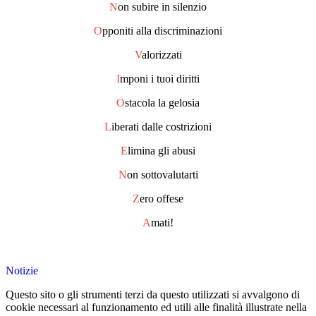
N
on subire in silenzio
O
pponiti alla discriminazioni
V
alorizzati
I
mponi i tuoi diritti
O
stacola la gelosia
L
iberati dalle costrizioni
E
limina gli abusi
N
on sottovalutarti
Z
ero offese
A
mati!
Notizie
Questo sito o gli strumenti terzi da questo utilizzati si avvalgono di
cookie necessari al funzionamento ed utili alle finalità illustrate nella