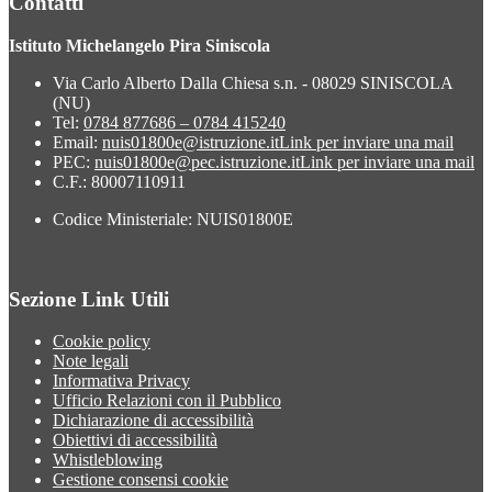
Contatti
Istituto Michelangelo Pira Siniscola
Via Carlo Alberto Dalla Chiesa s.n. - 08029 SINISCOLA
(NU)
Tel:
0784 877686 – 0784 415240
Email:
nuis01800e@istruzione.it
Link per inviare una mail
PEC:
nuis01800e@pec.istruzione.it
Link per inviare una mail
C.F.: 80007110911
Codice Ministeriale: NUIS01800E
Sezione Link Utili
Cookie policy
Note legali
Informativa Privacy
Ufficio Relazioni con il Pubblico
Dichiarazione di accessibilità
Obiettivi di accessibilità
Whistleblowing
Gestione consensi cookie