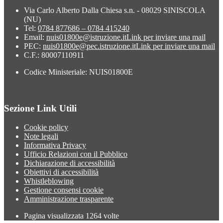
Via Carlo Alberto Dalla Chiesa s.n. - 08029 SINISCOLA
(NU)
Tel:
0784 877686 – 0784 415240
Email:
nuis01800e@istruzione.it
Link per inviare una mail
PEC:
nuis01800e@pec.istruzione.it
Link per inviare una mail
C.F.: 80007110911
Codice Ministeriale: NUIS01800E
Sezione Link Utili
Cookie policy
Note legali
Informativa Privacy
Ufficio Relazioni con il Pubblico
Dichiarazione di accessibilità
Obiettivi di accessibilità
Whistleblowing
Gestione consensi cookie
Amministrazione trasparente
Pagina visualizzata
1264
volte