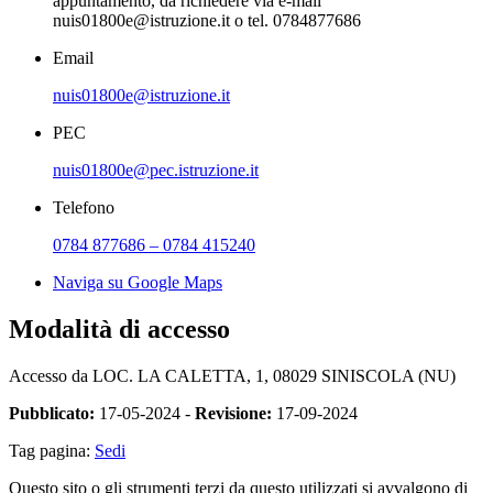
appuntamento, da richiedere via e-mail
nuis01800e@istruzione.it o tel. 0784877686
Email
nuis01800e@istruzione.it
PEC
nuis01800e@pec.istruzione.it
Telefono
0784 877686 – 0784 415240
Naviga su Google Maps
Modalità di accesso
Accesso da LOC. LA CALETTA, 1, 08029 SINISCOLA (NU)
Pubblicato:
17-05-2024 -
Revisione:
17-09-2024
Tag pagina:
Sedi
Questo sito o gli strumenti terzi da questo utilizzati si avvalgono di