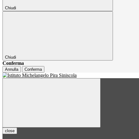
Chiudi
Chiudi
Conferma
Annulla
Conferma
close