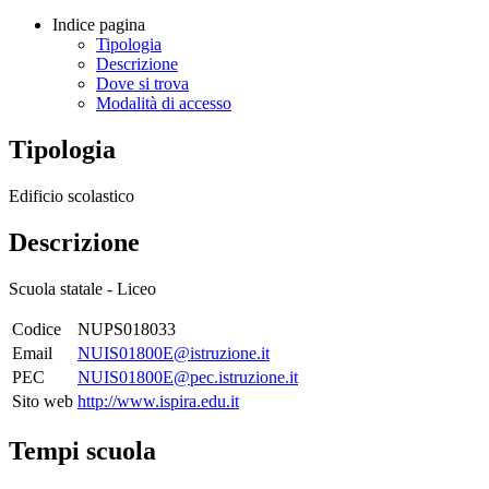
Indice pagina
Tipologia
Descrizione
Dove si trova
Modalità di accesso
Tipologia
Edificio scolastico
Descrizione
Scuola statale - Liceo
Codice
NUPS018033
Email
NUIS01800E@istruzione.it
PEC
NUIS01800E@pec.istruzione.it
Sito web
http://www.ispira.edu.it
Tempi scuola