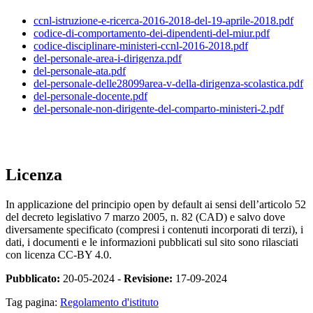
ccnl-istruzione-e-ricerca-2016-2018-del-19-aprile-2018.pdf
codice-di-comportamento-dei-dipendenti-del-miur.pdf
codice-disciplinare-ministeri-ccnl-2016-2018.pdf
del-personale-area-i-dirigenza.pdf
del-personale-ata.pdf
del-personale-delle28099area-v-della-dirigenza-scolastica.pdf
del-personale-docente.pdf
del-personale-non-dirigente-del-comparto-ministeri-2.pdf
Licenza
In applicazione del principio open by default ai sensi dell’articolo 52
del decreto legislativo 7 marzo 2005, n. 82 (CAD) e salvo dove
diversamente specificato (compresi i contenuti incorporati di terzi), i
dati, i documenti e le informazioni pubblicati sul sito sono rilasciati
con licenza CC-BY 4.0.
Pubblicato:
20-05-2024 -
Revisione:
17-09-2024
Tag pagina:
Regolamento d'istituto