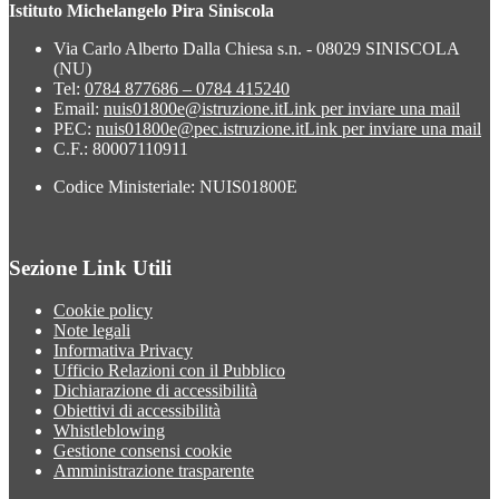
Istituto Michelangelo Pira Siniscola
Via Carlo Alberto Dalla Chiesa s.n. - 08029 SINISCOLA
(NU)
Tel:
0784 877686 – 0784 415240
Email:
nuis01800e@istruzione.it
Link per inviare una mail
PEC:
nuis01800e@pec.istruzione.it
Link per inviare una mail
C.F.: 80007110911
Codice Ministeriale: NUIS01800E
Sezione Link Utili
Cookie policy
Note legali
Informativa Privacy
Ufficio Relazioni con il Pubblico
Dichiarazione di accessibilità
Obiettivi di accessibilità
Whistleblowing
Gestione consensi cookie
Amministrazione trasparente