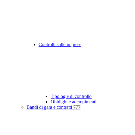
Controlli sulle imprese
Tipologie di controllo
Obblighi e adempimenti
Bandi di gara e contratti
777