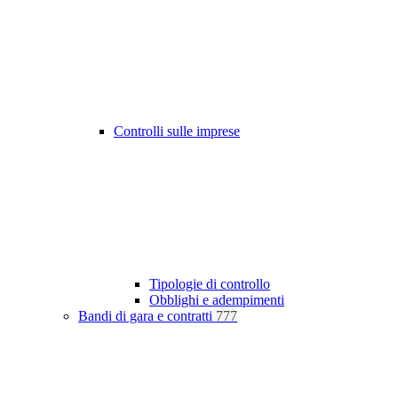
Controlli sulle imprese
Tipologie di controllo
Obblighi e adempimenti
Bandi di gara e contratti
777