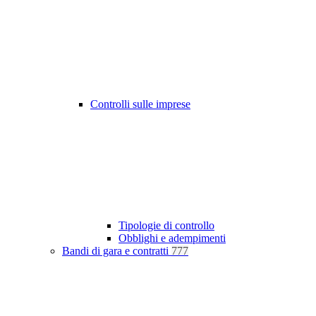
Controlli sulle imprese
Tipologie di controllo
Obblighi e adempimenti
Bandi di gara e contratti
777