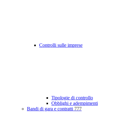
Controlli sulle imprese
Tipologie di controllo
Obblighi e adempimenti
Bandi di gara e contratti
777