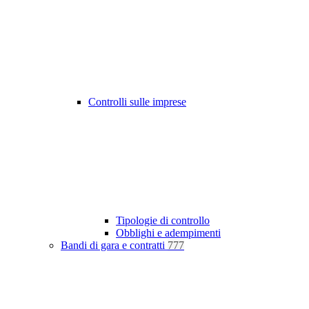
Controlli sulle imprese
Tipologie di controllo
Obblighi e adempimenti
Bandi di gara e contratti
777