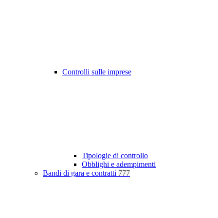
Controlli sulle imprese
Tipologie di controllo
Obblighi e adempimenti
Bandi di gara e contratti
777